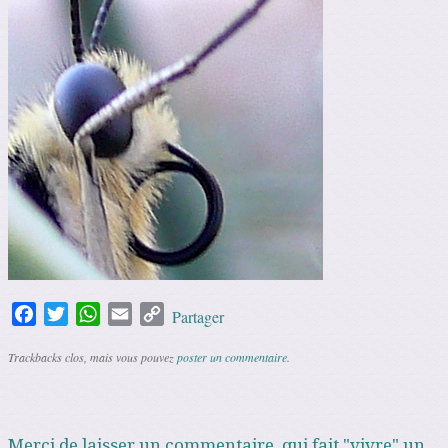
Facebook
Twitter
WhatsApp
Email
Copy
Partager
Link
Trackbacks clos, mais vous pouvez
poster un commentaire
.
Merci de laisser un commentaire, qui fait "vivre" un