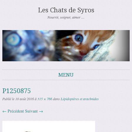
Les Chats de Syros
Nourrir, soigner, aimer …
MENU
Aller au contenu
P1250875
Publié le
10 août 2016
à
315 × 766
dans
Lépidoptères et arachnides
← Précédent
Suivant →