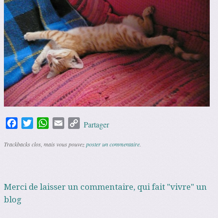
Facebook
Twitter
WhatsApp
Email
Copy
Partager
Link
Trackbacks clos, mais vous pouvez
poster un commentaire
.
Merci de laisser un commentaire, qui fait "vivre" un
blog