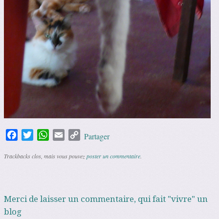
Facebook
Twitter
WhatsApp
Email
Copy
Partager
Link
Trackbacks clos, mais vous pouvez
poster un commentaire
.
Merci de laisser un commentaire, qui fait "vivre" un
blog