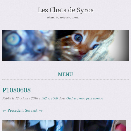
Les Chats de Syros
Nourrir, soigner, aimer …
MENU
Aller au contenu
P1080608
Publié le
12 octobre 2016
à
582 × 1000
dans
Gudrun, mon petit camion
← Précédent
Suivant →