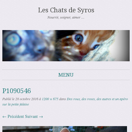
Les Chats de Syros
Nourrir, soigner, aimer …
MENU
Aller au contenu
P1090546
Publié le
28 octobre 2016
à
1200 × 675
dans
Des roux, des roses, des autres et un apéro
sur la petite falaise
← Précédent
Suivant →