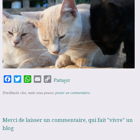
Facebook
Twitter
WhatsApp
Email
Copy
Partager
Link
Trackbacks clos, mais vous pouvez
poster un commentaire
.
Merci de laisser un commentaire, qui fait "vivre" un
blog