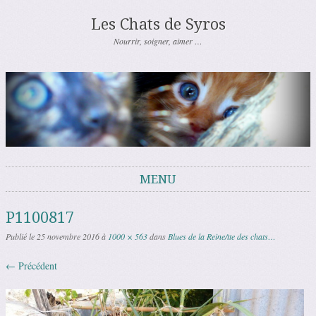
Les Chats de Syros
Nourrir, soigner, aimer …
MENU
Aller au contenu
P1100817
Publié le
25 novembre 2016
à
1000 × 563
dans
Blues de la Reine/tte des chats…
← Précédent