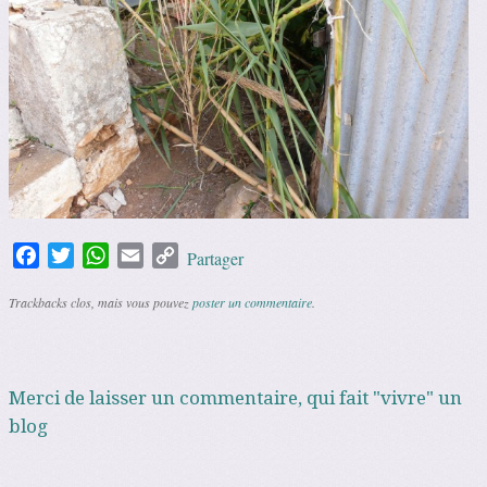
Facebook
Twitter
WhatsApp
Email
Copy
Partager
Link
Trackbacks clos, mais vous pouvez
poster un commentaire
.
Merci de laisser un commentaire, qui fait "vivre" un
blog