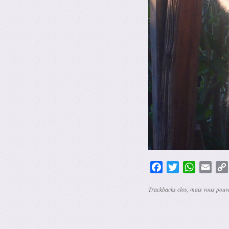
Facebook
Twitter
WhatsAp
Emai
Trackbacks clos, mais vous pou