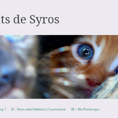
ts de Syros
log ?
II – Nous aider/Adhérer à l’association
III – Ma-Parrainages