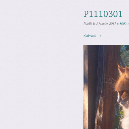
P1110301
Publié le
3 janvier 2017
à
1000 
Suivant →