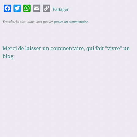
Facebook
Twitter
WhatsApp
Email
Copy
Partager
Link
Trackbacks clos, mais vous pouvez
poster un commentaire
.
Merci de laisser un commentaire, qui fait "vivre" un
blog