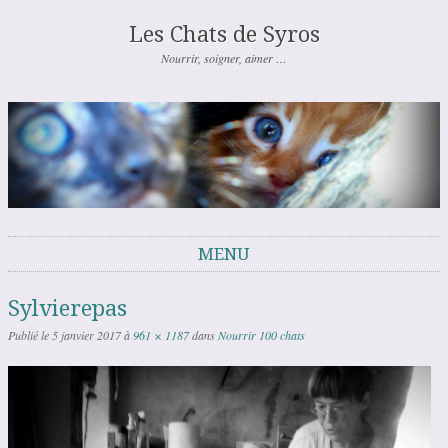
Les Chats de Syros
Nourrir, soigner, aimer …
MENU
Aller au contenu
Sylvierepas
Publié le
5 janvier 2017
à
961 × 1187
dans
Nourrir 100 chats