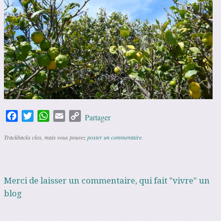
Facebook
Twitter
WhatsApp
Email
Copy
Partager
Link
Trackbacks clos, mais vous pouvez
poster un commentaire
.
Merci de laisser un commentaire, qui fait "vivre" un
blog