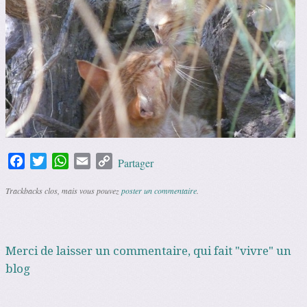
Facebook
Twitter
WhatsApp
Email
Copy
Partager
Link
Trackbacks clos, mais vous pouvez
poster un commentaire
.
Merci de laisser un commentaire, qui fait "vivre" un
blog