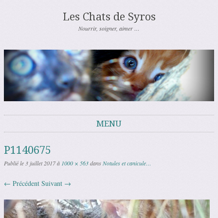
Les Chats de Syros
Nourrir, soigner, aimer …
MENU
Aller au contenu
P1140675
Publié le
3 juillet 2017
à
1000 × 563
dans
Notules et canicule…
← Précédent
Suivant →