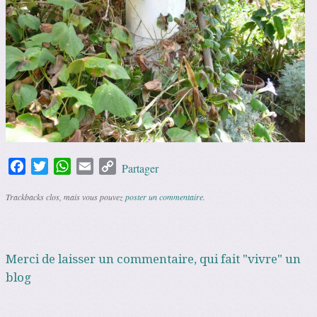
Facebook
Twitter
WhatsApp
Email
Copy
Partager
Link
Trackbacks clos, mais vous pouvez
poster un commentaire
.
Merci de laisser un commentaire, qui fait "vivre" un
blog