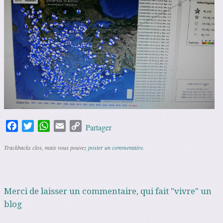
Facebook
Twitter
WhatsApp
Email
Copy
Partager
Link
Trackbacks clos, mais vous pouvez
poster un commentaire
.
Merci de laisser un commentaire, qui fait "vivre" un
blog