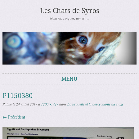
Les Chats de Syros
Nourrir, soigner, aimer …
MENU
Aller au contenu
P1150380
Publié le
24 juillet 2017
à
1200 × 727
dans
La brouette et la descendante du singe
← Précédent