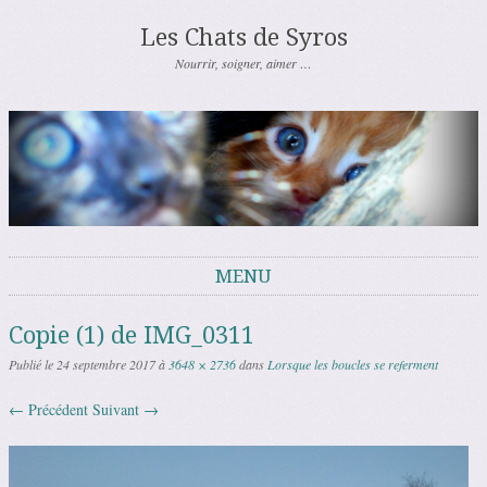
Les Chats de Syros
Nourrir, soigner, aimer …
MENU
Aller au contenu
Copie (1) de IMG_0311
Publié le
24 septembre 2017
à
3648 × 2736
dans
Lorsque les boucles se referment
← Précédent
Suivant →