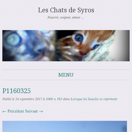
Les Chats de Syros
Nourrir, soigner, aimer …
MENU
Aller au contenu
P1160325
Publié le
24 septembre 2017
à
1000 × 563
dans
Lorsque les boucles se referment
← Précédent
Suivant →