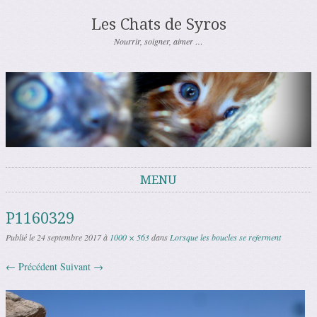
Les Chats de Syros
Nourrir, soigner, aimer …
MENU
Aller au contenu
P1160329
Publié le
24 septembre 2017
à
1000 × 563
dans
Lorsque les boucles se referment
← Précédent
Suivant →