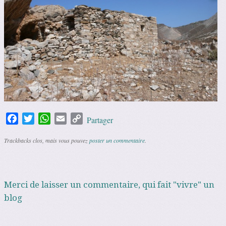
Facebook
Twitter
WhatsApp
Email
Copy
Partager
Link
Trackbacks clos, mais vous pouvez
poster un commentaire
.
Merci de laisser un commentaire, qui fait "vivre" un
blog