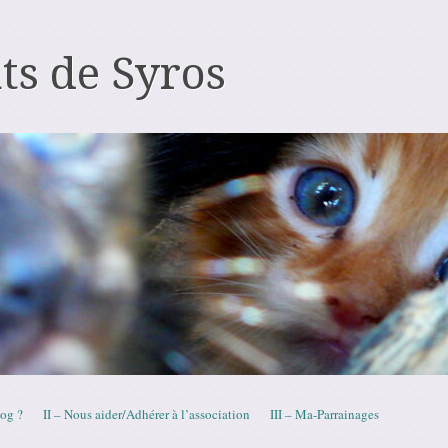
ts de Syros
log ?
II – Nous aider/Adhérer à l’association
III – Ma-Parrainages