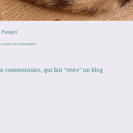
p
l
Copy
Partager
Link
vez
poster un commentaire
.
un commentaire, qui fait "vivre" un blog