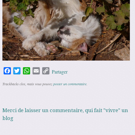
Facebook
Twitter
WhatsApp
Email
Copy
Partager
Link
Trackbacks clos, mais vous pouvez
poster un commentaire
.
Merci de laisser un commentaire, qui fait "vivre" un
blog