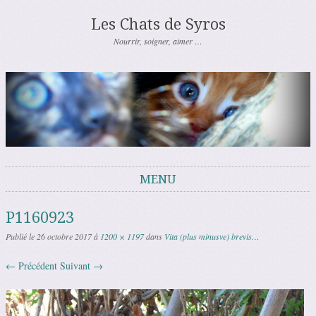
Les Chats de Syros
Nourrir, soigner, aimer …
MENU
Aller au contenu
P1160923
Publié le
26 octobre 2017
à
1200 × 1197
dans
Vita (plus minusve) brevis…
← Précédent
Suivant →