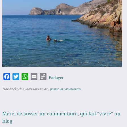
Facebook
Twitter
WhatsApp
Email
Copy
Partager
Link
Trackbacks clos, mais vous pouvez
poster un commentaire
.
Merci de laisser un commentaire, qui fait "vivre" un
blog