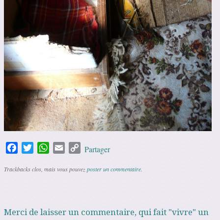
Facebook
Twitter
WhatsApp
Email
Copy
Partager
Link
Trackbacks clos, mais vous pouvez
poster un commentaire
.
Merci de laisser un commentaire, qui fait "vivre" un