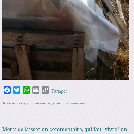
Facebook
Twitter
WhatsApp
Email
Copy
Partager
Link
Trackbacks clos, mais vous pouvez
poster un commentaire
.
Merci de laisser un commentaire, qui fait "vivre" un