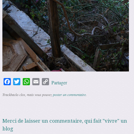
Facebook
Twitter
WhatsApp
Email
Copy
Partager
Link
Trackbacks clos, mais vous pouvez
poster un commentaire
.
Merci de laisser un commentaire, qui fait "vivre" un
blog