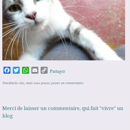
Facebook
Twitter
WhatsApp
Email
Copy
Partager
Link
Trackbacks clos, mais vous pouvez
poster un commentaire
.
Merci de laisser un commentaire, qui fait "vivre" un
blog