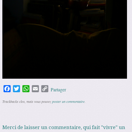
Facebook
Twitter
WhatsApp
Email
Copy
Partager
Link
Trackbacks clos, mais vous pouvez
poster un commentaire
.
Merci de laisser un commentaire, qui fait "vivre" un