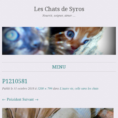
Les Chats de Syros
Nourrir, soigner, aimer …
MENU
Aller au contenu
P1210581
Publié le
31 octobre 2018
à
1200 × 799
dans
L’autre vie, celle sans les chats
← Précédent
Suivant →