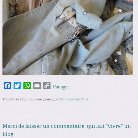
Facebook
Twitter
WhatsApp
Email
Copy
Partager
Link
Trackbacks clos, mais vous pouvez
poster un commentaire
.
Merci de laisser un commentaire, qui fait "vivre" un
blog