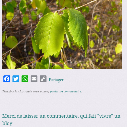
Facebook
Twitter
WhatsApp
Email
Copy
Partager
Link
Trackbacks clos, mais vous pouvez
poster un commentaire
.
Merci de laisser un commentaire, qui fait "vivre" un
blog