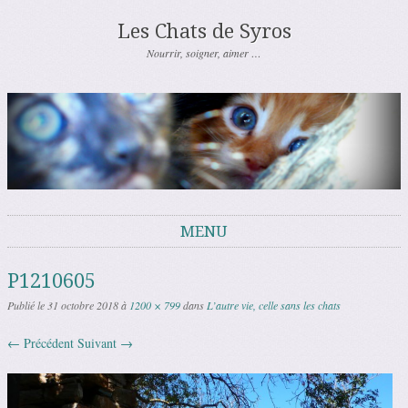
Les Chats de Syros
Nourrir, soigner, aimer …
MENU
Aller au contenu
P1210605
Publié le
31 octobre 2018
à
1200 × 799
dans
L’autre vie, celle sans les chats
← Précédent
Suivant →