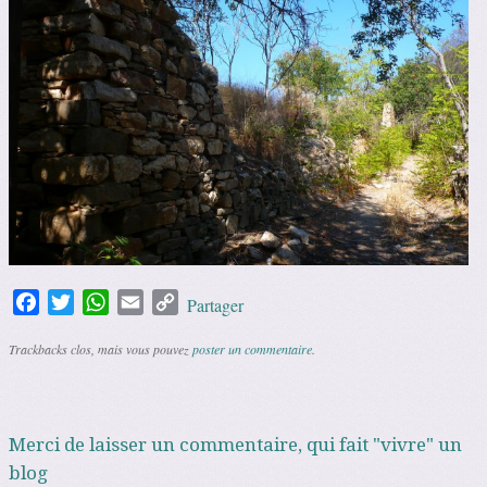
Facebook
Twitter
WhatsApp
Email
Copy
Partager
Link
Trackbacks clos, mais vous pouvez
poster un commentaire
.
Merci de laisser un commentaire, qui fait "vivre" un
blog