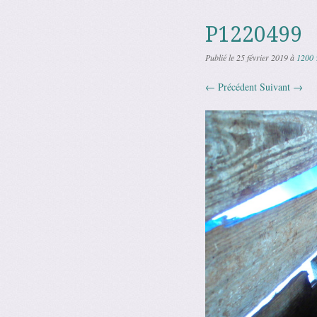
P1220499
Publié le
25 février 2019
à
1200 
← Précédent
Suivant →