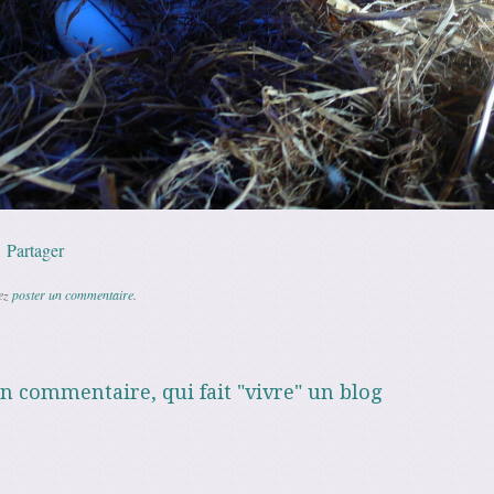
p
l
Copy
Partager
Link
vez
poster un commentaire
.
un commentaire, qui fait "vivre" un blog