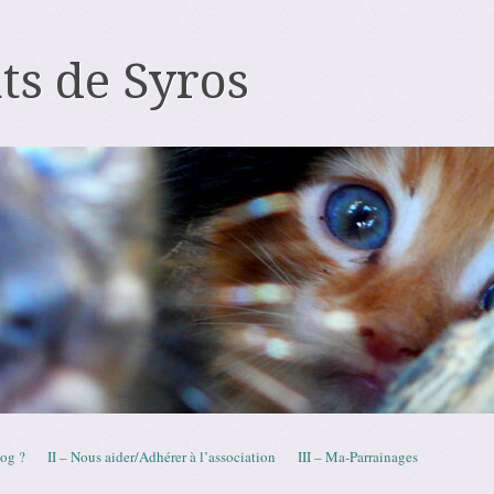
ts de Syros
log ?
II – Nous aider/Adhérer à l’association
III – Ma-Parrainages