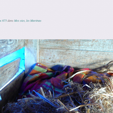
× 675
dans
Mes oies, les Martinas