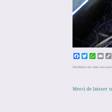
Facebook
Twitter
WhatsAp
Emai
Trackbacks clos, mais vous pou
Merci de laisser 