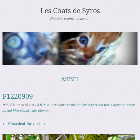
Les Chats de Syros
Nourrir, soigner, aimer …
MENU
Aller au contenu
P1220909
Publié le
22 avril 2019
à
675 × 1200
dans
Même les lérots finissent par s’agiter et sortir
du nid bien chaud : des plantes
← Précédent
Suivant →