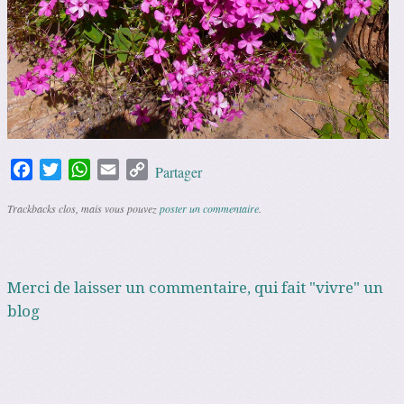
Facebook
Twitter
WhatsApp
Email
Copy
Partager
Link
Trackbacks clos, mais vous pouvez
poster un commentaire
.
Merci de laisser un commentaire, qui fait "vivre" un
blog