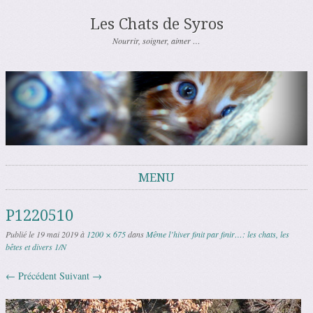
Les Chats de Syros
Nourrir, soigner, aimer …
MENU
Aller au contenu
P1220510
Publié le
19 mai 2019
à
1200 × 675
dans
Même l’hiver finit par finir…: les chats, les
bêtes et divers 1/N
← Précédent
Suivant →