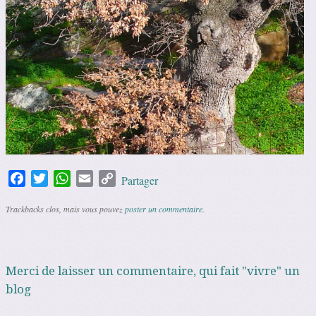
Facebook
Twitter
WhatsApp
Email
Copy
Partager
Link
Trackbacks clos, mais vous pouvez
poster un commentaire
.
Merci de laisser un commentaire, qui fait "vivre" un
blog