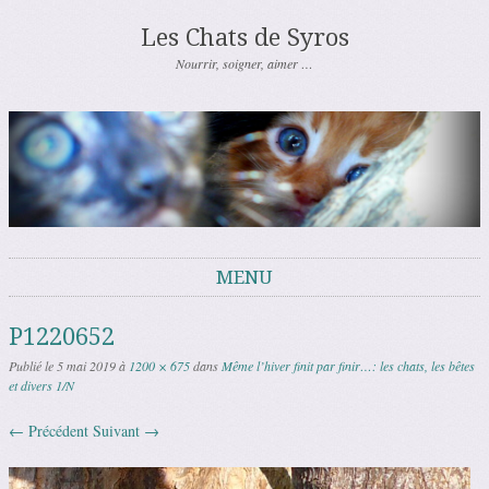
Les Chats de Syros
Nourrir, soigner, aimer …
MENU
Aller au contenu
P1220652
Publié le
5 mai 2019
à
1200 × 675
dans
Même l’hiver finit par finir…: les chats, les bêtes
et divers 1/N
← Précédent
Suivant →