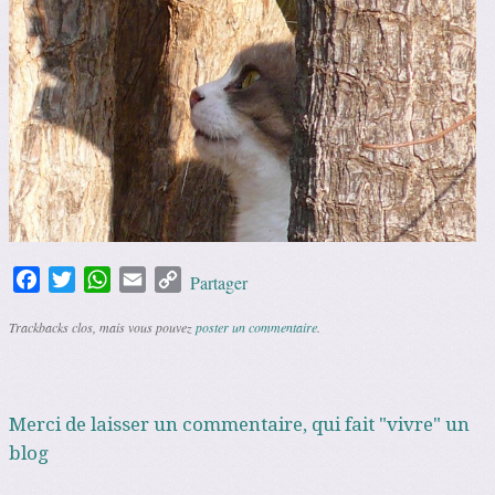
Facebook
Twitter
WhatsApp
Email
Copy
Partager
Link
Trackbacks clos, mais vous pouvez
poster un commentaire
.
Merci de laisser un commentaire, qui fait "vivre" un
blog