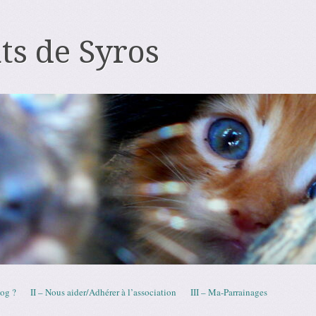
ts de Syros
log ?
II – Nous aider/Adhérer à l’association
III – Ma-Parrainages