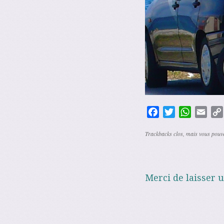
Facebook
Twitter
WhatsAp
Emai
Trackbacks clos, mais vous pou
Merci de laisser 