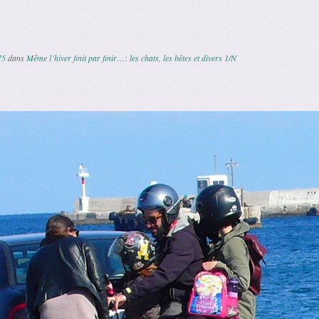
75
dans
Même l’hiver finit par finir…: les chats, les bêtes et divers 1/N