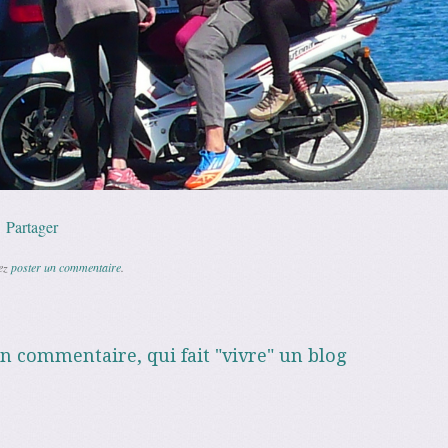
p
l
Copy
Partager
Link
vez
poster un commentaire
.
un commentaire, qui fait "vivre" un blog