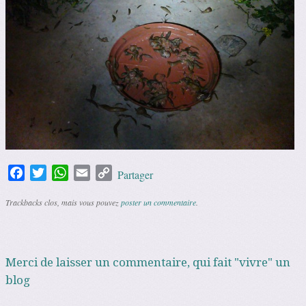
Facebook
Twitter
WhatsApp
Email
Copy
Partager
Link
Trackbacks clos, mais vous pouvez
poster un commentaire
.
Merci de laisser un commentaire, qui fait "vivre" un
blog