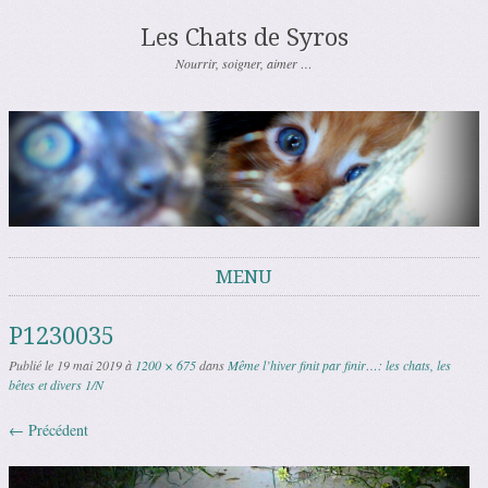
Les Chats de Syros
Nourrir, soigner, aimer …
MENU
Aller au contenu
P1230035
Publié le
19 mai 2019
à
1200 × 675
dans
Même l’hiver finit par finir…: les chats, les
bêtes et divers 1/N
← Précédent