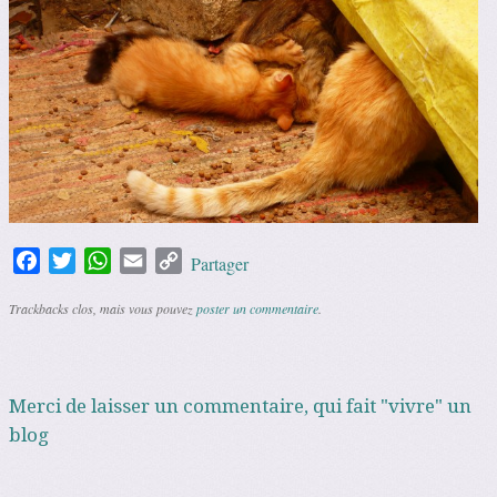
Facebook
Twitter
WhatsApp
Email
Copy
Partager
Link
Trackbacks clos, mais vous pouvez
poster un commentaire
.
Merci de laisser un commentaire, qui fait "vivre" un
blog