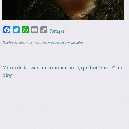
Facebook
Twitter
WhatsApp
Email
Copy
Partager
Link
Trackbacks clos, mais vous pouvez
poster un commentaire
.
Merci de laisser un commentaire, qui fait "vivre" un
blog