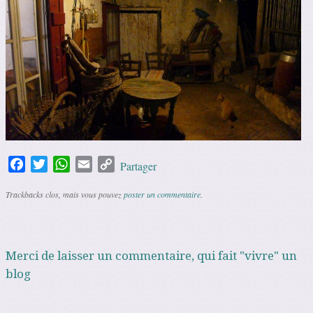
Facebook
Twitter
WhatsApp
Email
Copy
Partager
Link
Trackbacks clos, mais vous pouvez
poster un commentaire
.
Merci de laisser un commentaire, qui fait "vivre" un
blog