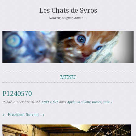
Les Chats de Syros
Nourrir, soigner, aimer …
MENU
Aller au contenu
P1240570
Publié le
3 octobre 2019
à
1200 × 675
dans
Après un si long silence, suite 1
← Précédent
Suivant →