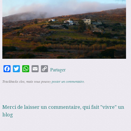
Facebook
Twitter
WhatsApp
Email
Copy
Partager
Link
Trackbacks clos, mais vous pouvez
poster un commentaire
.
Merci de laisser un commentaire, qui fait "vivre" un
blog