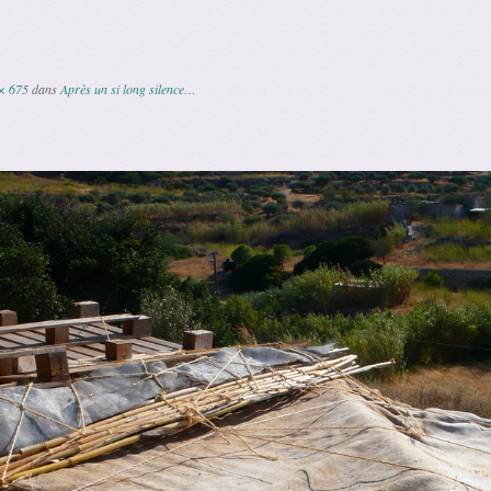
× 675
dans
Après un si long silence…