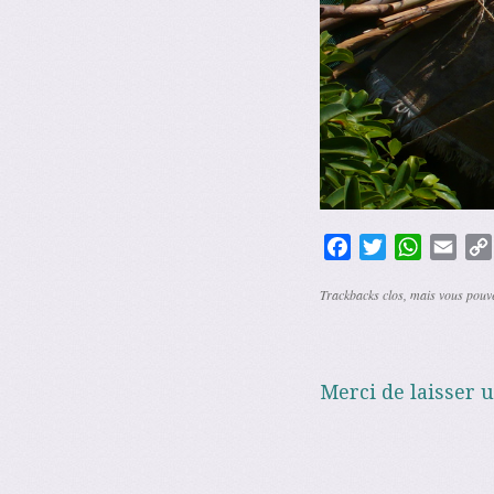
Facebook
Twitter
WhatsAp
Emai
Trackbacks clos, mais vous pou
Merci de laisser 