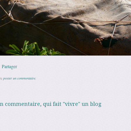
p
l
Copy
Partager
Link
vez
poster un commentaire
.
un commentaire, qui fait "vivre" un blog