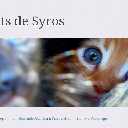
ts de Syros
log ?
II – Nous aider/Adhérer à l’association
III – Ma-Parrainages