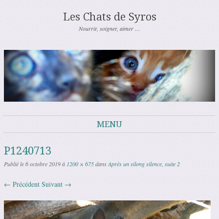
Les Chats de Syros
Nourrir, soigner, aimer …
MENU
Aller au contenu
P1240713
Publié le
6 octobre 2019
à
1200 × 675
dans
Après un silong silence, suite 2
← Précédent
Suivant →