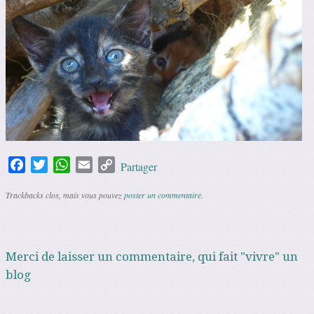
Facebook
Twitter
WhatsApp
Email
Copy
Partager
Link
Trackbacks clos, mais vous pouvez
poster un commentaire
.
Merci de laisser un commentaire, qui fait "vivre" un
blog