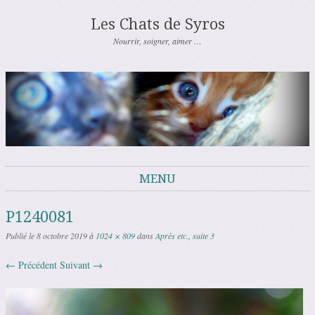
Les Chats de Syros
Nourrir, soigner, aimer …
MENU
Aller au contenu
P1240081
Publié le
8 octobre 2019
à
1024 × 809
dans
Après etc., suite 3
← Précédent
Suivant →