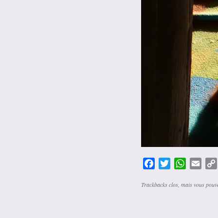
Facebook
Twitter
WhatsAp
Emai
Trackbacks clos, mais vous pou