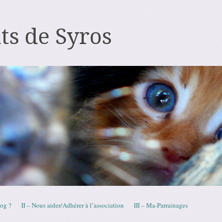
ts de Syros
log ?
II – Nous aider/Adhérer à l’association
III – Ma-Parrainages