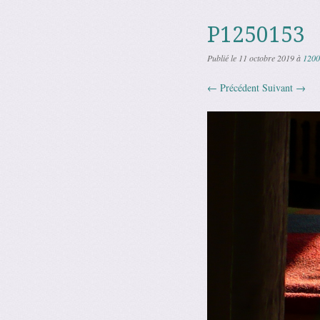
P1250153
Publié le
11 octobre 2019
à
1200
← Précédent
Suivant →