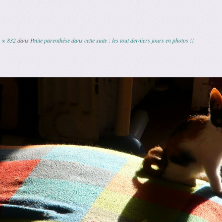
 × 832
dans
Petite parenthèse dans cette suite : les tout derniers jours en photos !!