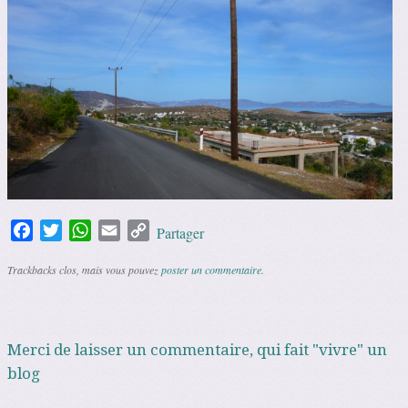
Facebook
Twitter
WhatsApp
Email
Copy
Partager
Link
Trackbacks clos, mais vous pouvez
poster un commentaire
.
Merci de laisser un commentaire, qui fait "vivre" un
blog