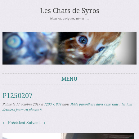
Les Chats de Syros
Nourrir, soigner, aimer …
MENU
Aller au contenu
P1250207
Publié le
11 octobre 2019
à
1200 × 834
dans
Petite parenthèse dans cette suite : les tout
derniers jours en photos !!
← Précédent
Suivant →