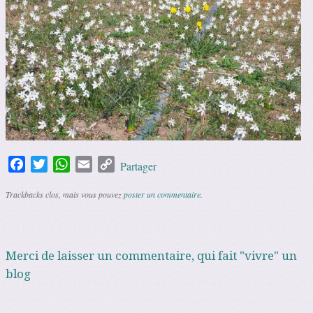
Facebook
Twitter
WhatsApp
Email
Copy
Partager
Link
Trackbacks clos, mais vous pouvez
poster un commentaire
.
Merci de laisser un commentaire, qui fait "vivre" un
blog