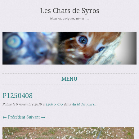
Les Chats de Syros
Nourrir, soigner, aimer …
MENU
Aller au contenu
P1250408
Publié le
9 novembre 2019
à
1200 × 675
dans
Au fil des jours…
← Précédent
Suivant →