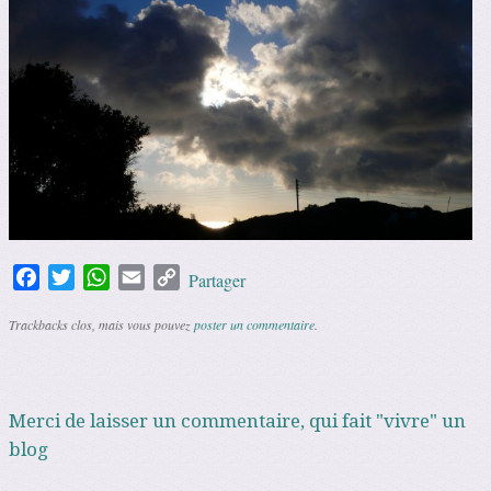
Facebook
Twitter
WhatsApp
Email
Copy
Partager
Link
Trackbacks clos, mais vous pouvez
poster un commentaire
.
Merci de laisser un commentaire, qui fait "vivre" un
blog