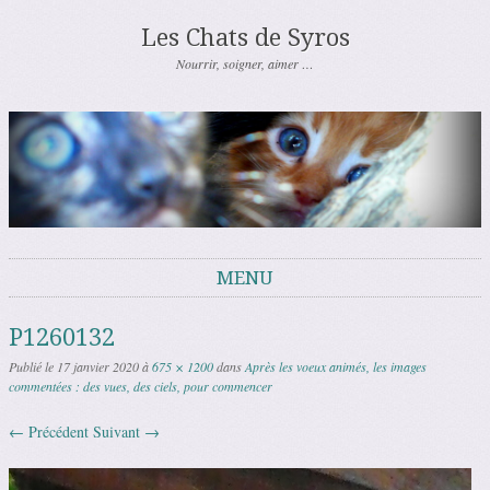
Les Chats de Syros
Nourrir, soigner, aimer …
MENU
Aller au contenu
P1260132
Publié le
17 janvier 2020
à
675 × 1200
dans
Après les voeux animés, les images
commentées : des vues, des ciels, pour commencer
← Précédent
Suivant →