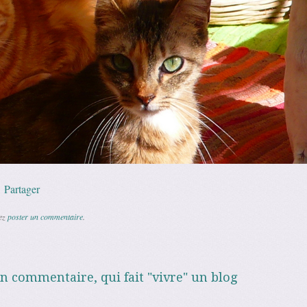
p
l
Copy
Partager
Link
vez
poster un commentaire
.
un commentaire, qui fait "vivre" un blog