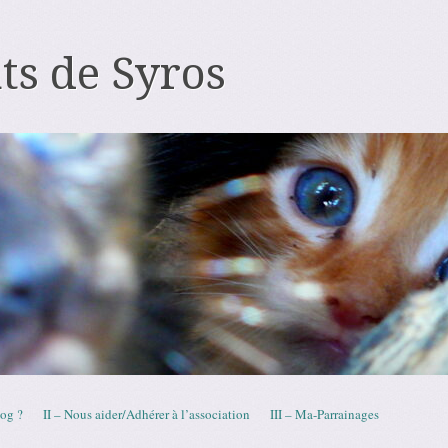
ts de Syros
log ?
II – Nous aider/Adhérer à l’association
III – Ma-Parrainages