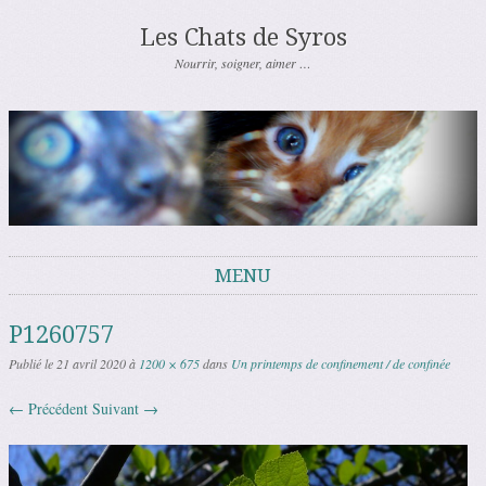
Les Chats de Syros
Nourrir, soigner, aimer …
MENU
Aller au contenu
P1260757
Publié le
21 avril 2020
à
1200 × 675
dans
Un printemps de confinement / de confinée
← Précédent
Suivant →