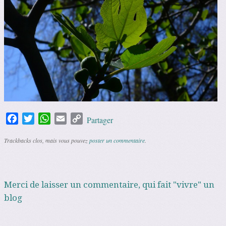
Facebook
Twitter
WhatsApp
Email
Copy
Partager
Link
Trackbacks clos, mais vous pouvez
poster un commentaire
.
Merci de laisser un commentaire, qui fait "vivre" un
blog