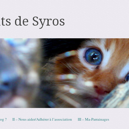
ts de Syros
log ?
II – Nous aider/Adhérer à l’association
III – Ma-Parrainages