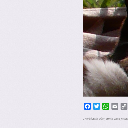
Facebook
Twitter
WhatsAp
Emai
Trackbacks clos, mais vous pou