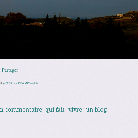
p
l
Copy
Partager
Link
vez
poster un commentaire
.
un commentaire, qui fait "vivre" un blog