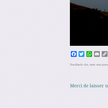
Facebook
Twitter
WhatsAp
Emai
Trackbacks clos, mais vous pou
Merci de laisser 