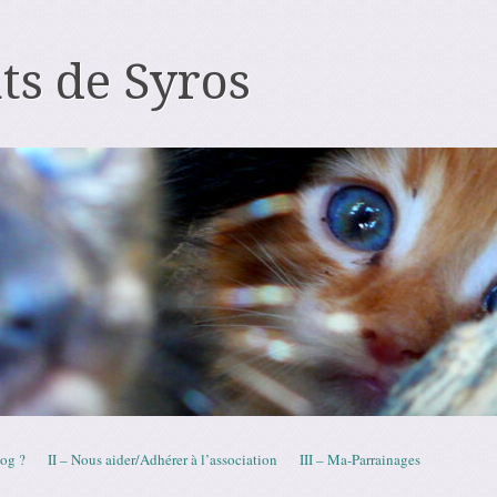
ts de Syros
log ?
II – Nous aider/Adhérer à l’association
III – Ma-Parrainages